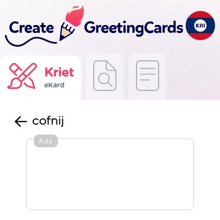
Kriet
eKard
cofnij
Ads