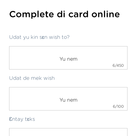
Complete di card online
Udat yu kin sɛn wish to?
6/450
Udat de mek wish
6/100
Ɛntay tɛks