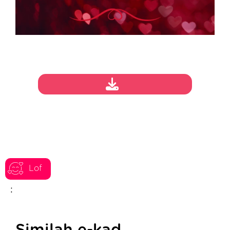
Lof
: