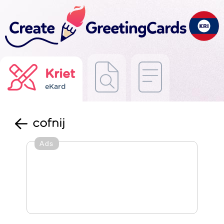
Kriet
eKard
cofnij
Ads