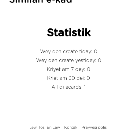
Similah e-kad
Statistik
Wey den create tiday: 0
Wey den create yestidey: 0
Kriyet am 7 dey: 0
Kriet am 30 dei: 0
All di ecards: 1
Lew, Tos, En Law
Kontak
Prayvesi polisi