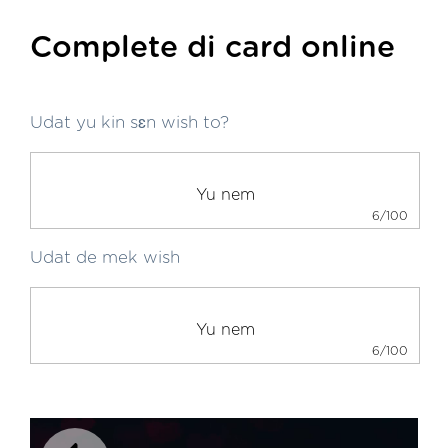
Complete di card online
Udat yu kin sɛn wish to?
6/100
Udat de mek wish
6/100