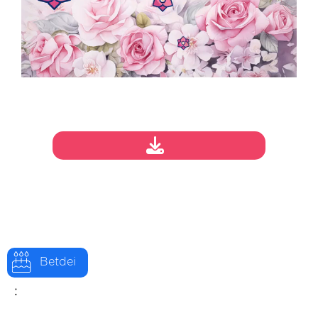
Betdei
: