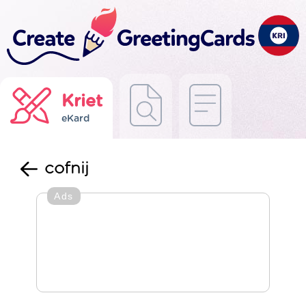
Kriet
eKard
cofnij
Ads