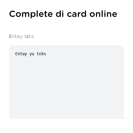
Complete di card online
Ɛntay tɛks
13/100