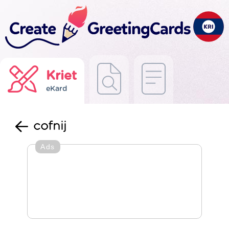
Kriet
eKard
cofnij
Ads