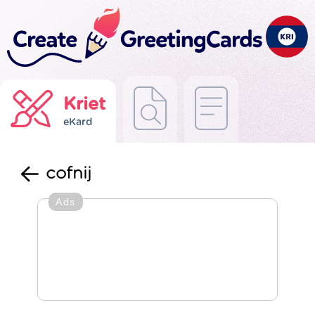
Kriet
eKard
cofnij
Ads