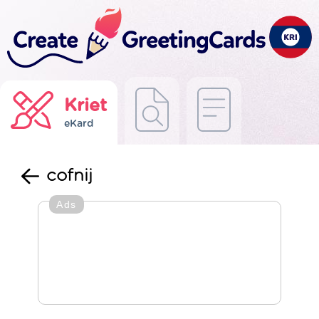
Kriet
eKard
cofnij
Ads