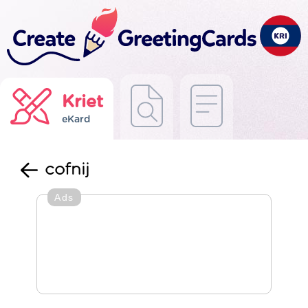
Kriet
eKard
cofnij
Ads