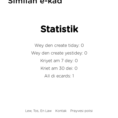
Similah e-kad
Statistik
Wey den create tiday: 0
Wey den create yestidey: 0
Kriyet am 7 dey: 0
Kriet am 30 dei: 0
All di ecards: 1
Lew, Tos, En Law
Kontak
Prayvesi polisi