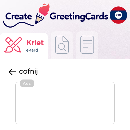
Kriet
eKard
cofnij
Ads