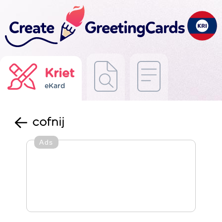
Kriet
eKard
cofnij
Ads