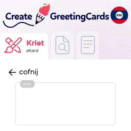
Kriet
eKard
cofnij
Ads