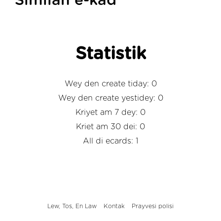
Similah e-kad
Statistik
Wey den create tiday: 0
Wey den create yestidey: 0
Kriyet am 7 dey: 0
Kriet am 30 dei: 0
All di ecards: 1
Lew, Tos, En Law
Kontak
Prayvesi polisi