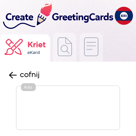
Kriet
eKard
cofnij
Ads