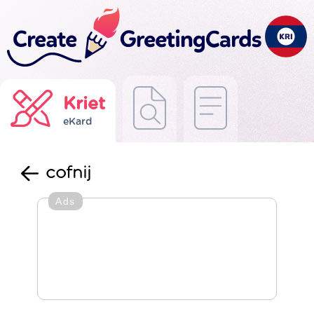
Kriet
eKard
cofnij
Ads