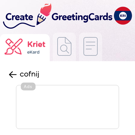
Kriet
eKard
cofnij
Ads