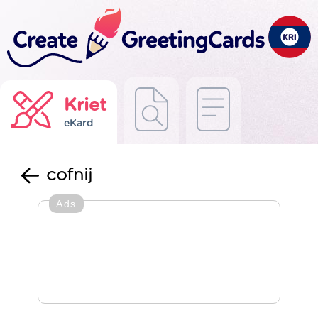
Kriet
eKard
cofnij
Ads