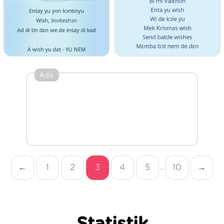
Ads
←
1
2
3
4
5
10
→
...