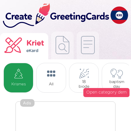
Kriet
eKard
18
baptism
Krismes
All
biode
day
Open category dem
Ads